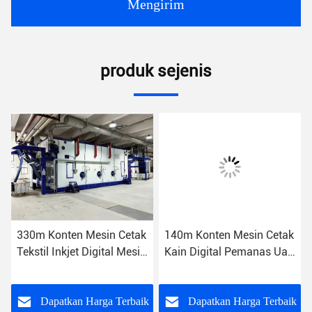
Mengirim
produk sejenis
330m Konten Mesin Cetak
140m Konten Mesin Cetak
Tekstil Inkjet Digital Mesin
Kain Digital Pemanas Uap
Steamer Kecil
Steamer Loop Panjang
k
Dapatkan Harga Terbaik
Dapatkan Harga Terbaik