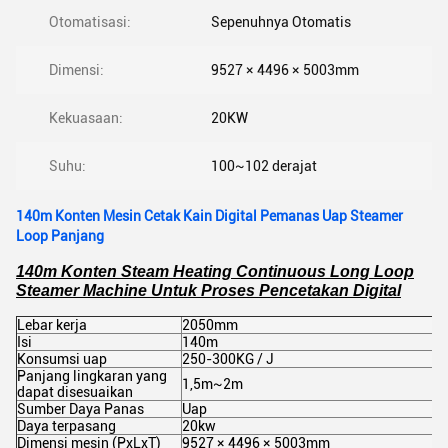
Otomatisasi:
Sepenuhnya Otomatis
Dimensi:
9527 × 4496 × 5003mm
Kekuasaan:
20KW
Suhu:
100~102 derajat
140m Konten Mesin Cetak Kain Digital Pemanas Uap Steamer
Loop Panjang
140m Konten Steam Heating Continuous Long Loop
Steamer Machine Untuk Proses Pencetakan Digital
Lebar kerja
2050mm
Isi
140m
Konsumsi uap
250-300KG / J
Panjang lingkaran yang
1,5m~2m
dapat disesuaikan
Sumber Daya Panas
Uap
Daya terpasang
20kw
Dimensi mesin (PxLxT)
9527 × 4496 × 5003mm