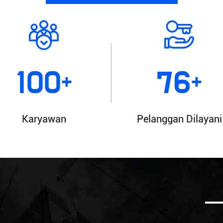
100
76
+
+
Karyawan
Pelanggan Dilayani