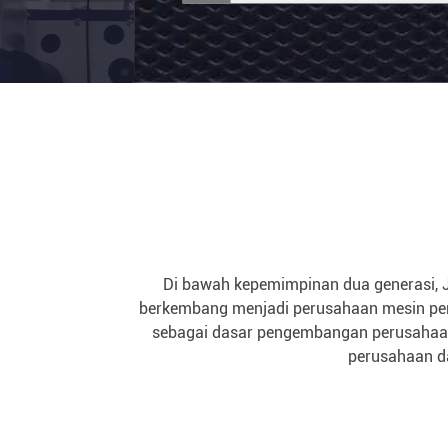
Karat
sekarang
sekarang
Di bawah kepemimpinan dua generasi, Ji
berkembang menjadi perusahaan mesin perc
sebagai dasar pengembangan perusahaan
perusahaan da