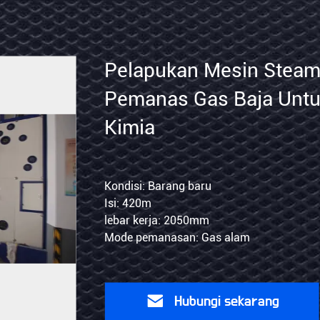
Pelapu
r
Mesin
Steame
Peman
ss
Gas
ng baru
Kondisi: Bar
Isi: 420m
Baja
 2050mm
lebar kerja
Untuk
san: Uap
Mode peman
Serat
Kimia
Hubungi