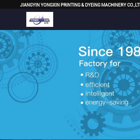
JIANGYIN YONGXIN PRINTING & DYEING MACHINERY CO.,LT