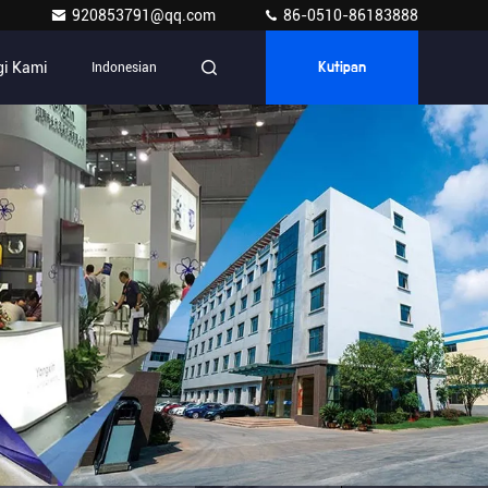
920853791@qq.com
86-0510-86183888
i Kami
Indonesian
Kutipan