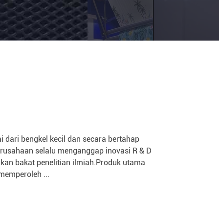
140m
sekarang
 dari bengkel kecil dan secara bertahap
erusahaan selalu menganggap inovasi R & D
n bakat penelitian ilmiah.Produk utama
memperoleh ...